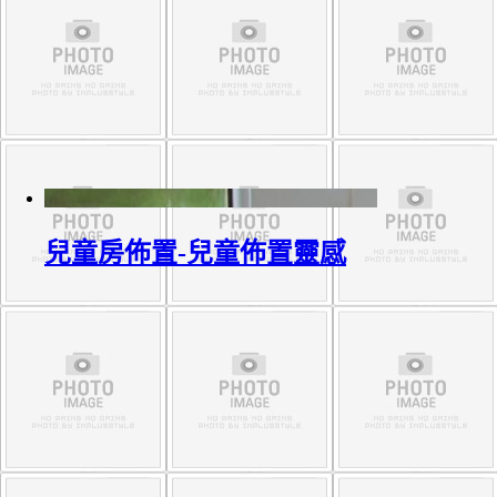
兒童房佈置-兒童佈置靈感