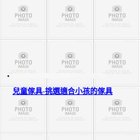
兒童傢具-挑選適合小孩的傢具